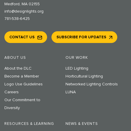
Medford, MA 02155
info@designlights.org
781-538-6425
CONTACT US
SUBSCRIBE FOR UPDATES
ABOUT US
OUR WORK
About the DLC
LED Lighting
Become a Member
Horticultural Lighting
Logo Use Guidelines
Networked Lighting Controls
Careers
LUNA
Our Commitment to
Diversity
RESOURCES & LEARNING
NEWS & EVENTS